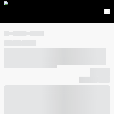
----
----- -----
----- -----
----
-----
---- ------
----- ----- -- ------ ---- ---- -- ----- ----- -----
--- ------
----- ----- -- ------ ----- ----- -- ------
-------------
Compartilhar
Favorito