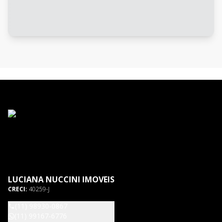
LUCIANA NUCCINI IMOVEIS
CRECI:
40259-J
(11) 98930-0867
(11) 99167-6776