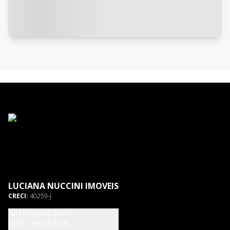
LUCIANA NUCCINI IMOVEIS
CRECI:
40259-J
(11) 98930-0867
(11) 99167-6776