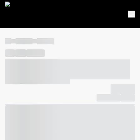
----
----- -----
----- -----
----
-----
---- ------
----- ----- -- ------ ---- ---- -- ----- ----- -----
--- ------
----- ----- -- ------ ----- ----- -- ------
-------------
Compartilhar
Favorito