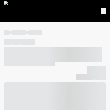
----
----- -----
----- -----
----
-----
---- ------
----- ----- -- ------ ---- ---- -- ----- ----- -----
--- ------
----- ----- -- ------ ----- ----- -- ------
-------------
Compartilhar
Favorito