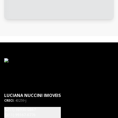
LUCIANA NUCCINI IMOVEIS
CRECI:
40259-J
(11) 98930-0867
(11) 99167-6776