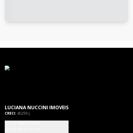
LUCIANA NUCCINI IMOVEIS
CRECI:
40259-J
(11) 98930-0867
(11) 99167-6776