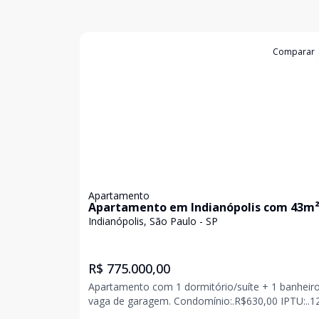
Cód:
LUC911555
Comparar
Apartamento
Apartamento em Indianópolis com 43m
Indianópolis, São Paulo - SP
R$ 775.000,00
Apartamento com 1 dormitório/suíte + 1 banheiro
vaga de garagem. Condomínio:.R$630,00 IPTU:..12x de
R$105,00 Conheça este encantador apartamento