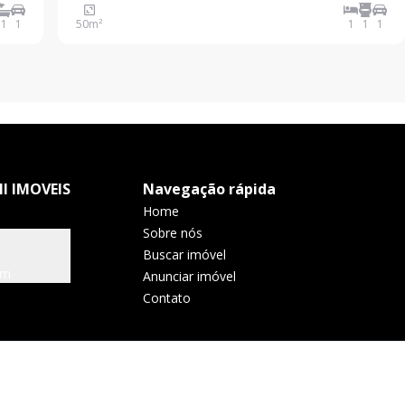
al
1
1
50
m²
1
1
1
s
I IMOVEIS
Navegação rápida
Home
Sobre nós
Buscar imóvel
om
Anunciar imóvel
Contato