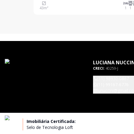
venda no Condomínio Edifício Conjunto Residenci
43
m²
1
1
Guaianazes, localizado na Rua Juquis, Indianópoli
LUCIANA NUCCIN
CRECI:
40259-J
(11) 98930-0867
(11) 99167-6776
lunuccini@gmail.c
Imobiliária Certificada:
Selo de Tecnologia Loft