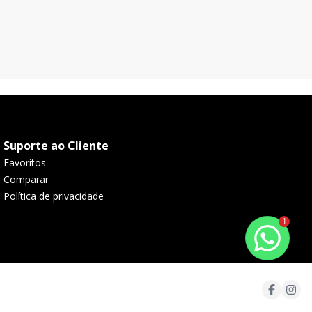
área de serviço, varanda com espaço gourmet.
71
m²
1
1
1
4
Localizado em andar alto, possui 1 vaga de garagem
Suporte ao Cliente
Favoritos
Comparar
Política de privacidade
1