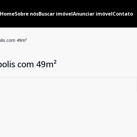
Home
Sobre nós
Buscar imóvel
Anunciar imóvel
Contato
lis com 49m²
olis com 49m²