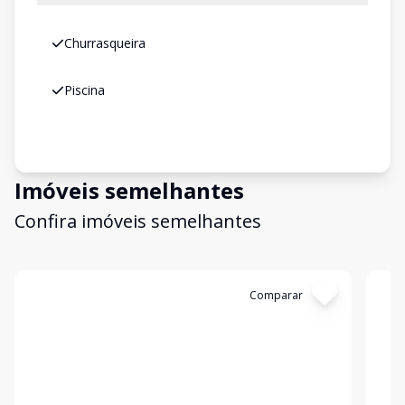
Churrasqueira
Piscina
Imóveis semelhantes
Confira imóveis semelhantes
Cód:
LUC911555
Comparar
Có