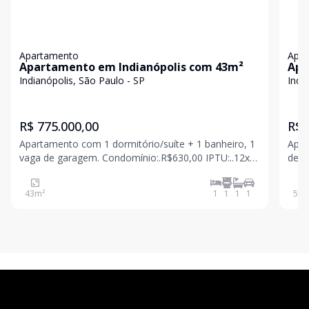
Apartamento
Apa
Apartamento em Indianópolis com 43m²
Apa
Indianópolis, São Paulo - SP
Indi
R$ 775.000,00
R$ 
Apartamento com 1 dormitório/suíte + 1 banheiro, 1
Apar
vaga de garagem. Condomínio:.R$630,00 IPTU:..12x
de garagem. Condo
de R$105,00 Conheça este encantador apartamento
Imóv
à venda no Condomínio Edifício Conjunto Residencial
43
m²
1
1
1
1
50
m
Guaianazes, localizado na Rua Juquis, Indianópolis