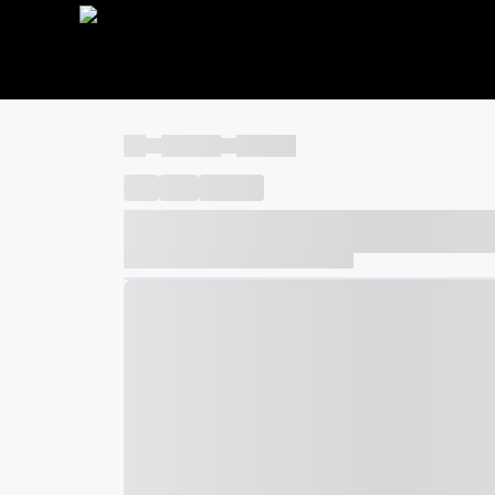
----
----- -----
----- -----
----
-----
---- ------
----- ----- -- ------ ---- ---- -- ---
----- ----- -- ------ ----- ----- -- ------