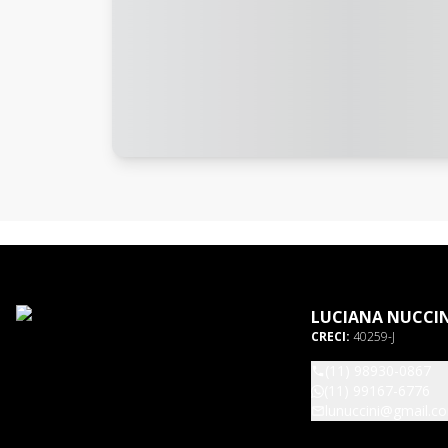
LUCIANA NUCCIN
CRECI:
40259-J
(11) 98930-0867
(11) 99167-6776
lunuccini@gmail.c