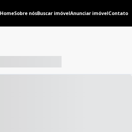
Home
Sobre nós
Buscar imóvel
Anunciar imóvel
Contato
-- ----- ----- --- ------