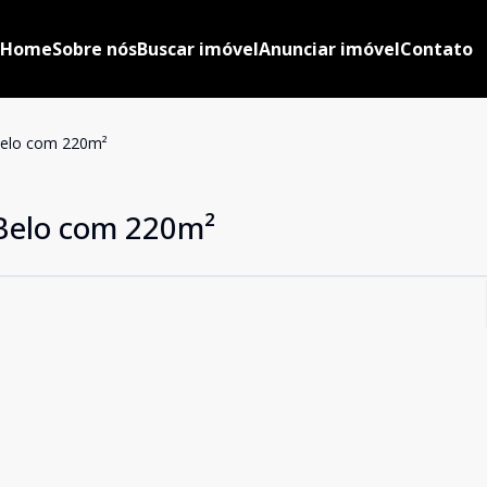
Home
Sobre nós
Buscar imóvel
Anunciar imóvel
Contato
elo com 220m²
elo com 220m²