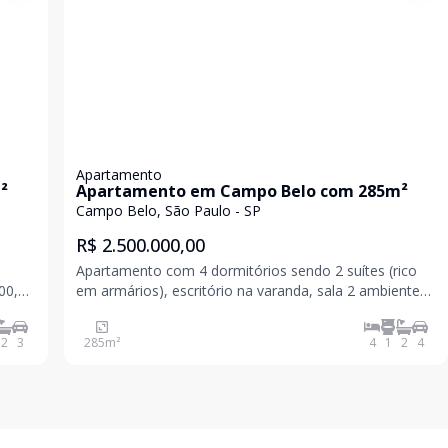
Apartamento
²
Apartamento em Campo Belo com 285m²
Campo Belo, São Paulo - SP
R$ 2.500.000,00
3
Apartamento com 4 dormitórios sendo 2 suítes (rico
em armários), escritório na varanda, sala 2 ambientes,
copa, cozinha, lavanderia, hall de entrada e elevador
em mármore Carrara, 4 vagas de garagem + depósito.
2
3
285
m²
4
1
2
4
Condomínio:.R$3.500,00 IPTU:.R$2.200,00