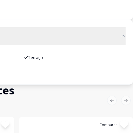
Terraço
tes
Previous sl
Nex
Cód:
LUC910937
Comparar