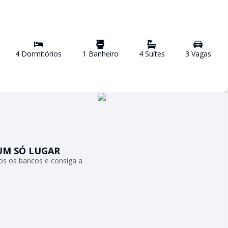
4
Dormitório
s
1
Banheiro
4
Suíte
s
3
Vaga
s
UM SÓ LUGAR
s os bancos e consiga a