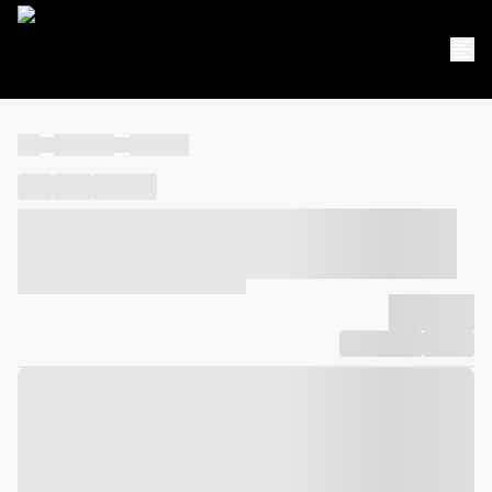
----
----- -----
----- -----
----
-----
---- ------
----- ----- -- ------ ---- ---- -- ----- ----- -----
--- ------
----- ----- -- ------ ----- ----- -- ------
-------------
Compartilhar
Favorito