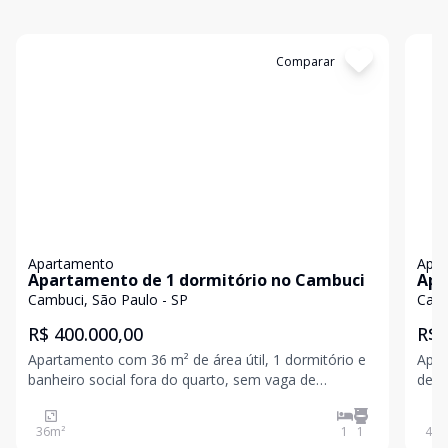
Cód:
LUC911778
Comparar
Có
Apartamento
Apa
Apartamento de 1 dormitório no Cambuci
Apa
Cambuci, São Paulo - SP
Camb
R$ 400.000,00
R$ 
Apartamento com 36 m² de área útil, 1 dormitório e
Apar
banheiro social fora do quarto, sem vaga de
de garagem.
garagem. Sala ampla dividida em três ambientes: sala
IPTU:......
de TV, sala de jantar e escritório. Imóvel conta com
apar
36
m²
1
1
40
m
móveis planejados. Condomínio no valor de R$ 400,
Cond