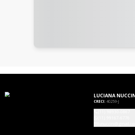
LUCIANA NUCCIN
CRECI:
40259-J
(11) 98930-0867
(11) 99167-6776
lunuccini@gmail.c