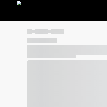
----
----- -----
----- -----
----
-----
---- ------
----- ----- -- ------ ---- ---- -- ---
----- ----- -- ------ ----- ----- -- ------