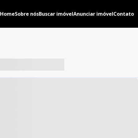
Home
Sobre nós
Buscar imóvel
Anunciar imóvel
Contato
-- ----- ----- --- ------