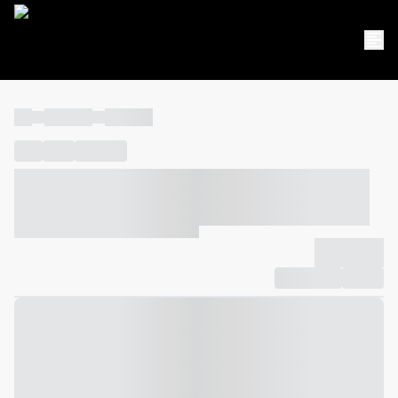
----
----- -----
----- -----
----
-----
---- ------
----- ----- -- ------ ---- ---- -- ----- ----- -----
--- ------
----- ----- -- ------ ----- ----- -- ------
-------------
Compartilhar
Favorito