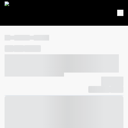
----
----- -----
----- -----
----
-----
---- ------
----- ----- -- ------ ---- ---- -- ----- ----- -----
--- ------
----- ----- -- ------ ----- ----- -- ------
-------------
Compartilhar
Favorito