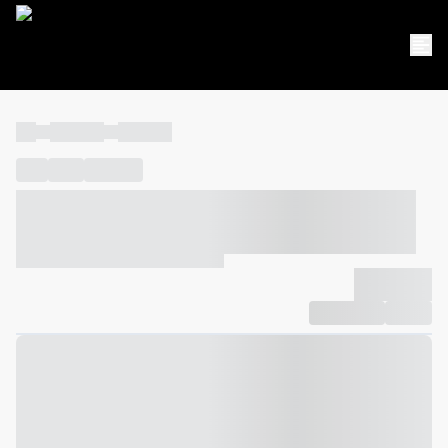
----
----- -----
----- -----
----
-----
---- ------
----- ----- -- ------ ---- ---- -- ----- ----- -----
--- ------
----- ----- -- ------ ----- ----- -- ------
-------------
Compartilhar
Favorito