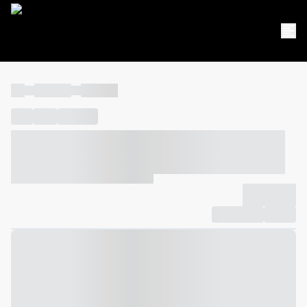
----
----- -----
----- -----
----
-----
---- ------
----- ----- -- ------ ---- ---- -- ----- ----- -----
--- ------
----- ----- -- ------ ----- ----- -- ------
-------------
Compartilhar
Favorito