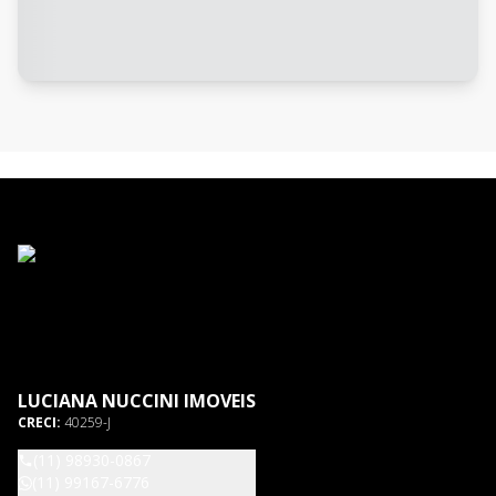
LUCIANA NUCCINI IMOVEIS
CRECI:
40259-J
(11) 98930-0867
(11) 99167-6776