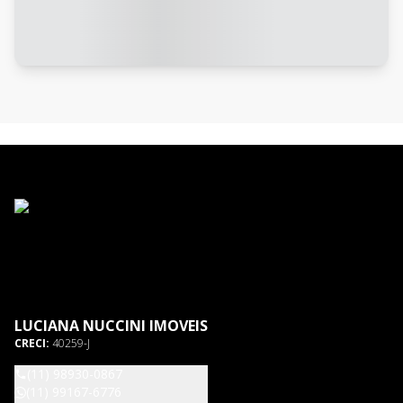
LUCIANA NUCCINI IMOVEIS
CRECI:
40259-J
(11) 98930-0867
(11) 99167-6776