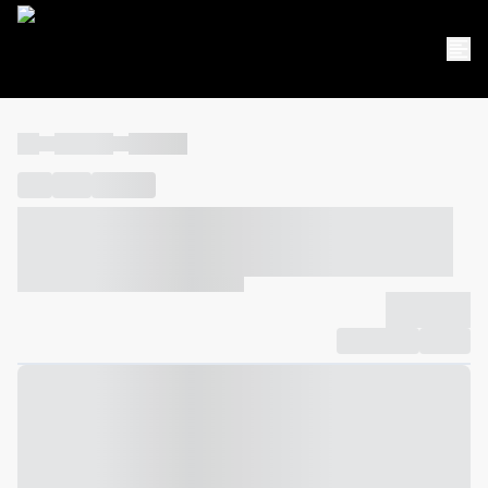
----
----- -----
----- -----
----
-----
---- ------
----- ----- -- ------ ---- ---- -- ----- ----- -----
--- ------
----- ----- -- ------ ----- ----- -- ------
-------------
Compartilhar
Favorito