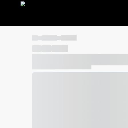
----
----- -----
----- -----
----
-----
---- ------
----- ----- -- ------ ---- ---- -- ---
----- ----- -- ------ ----- ----- -- ------