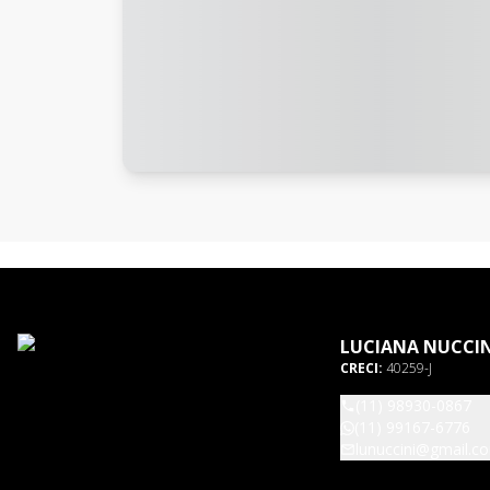
LUCIANA NUCCIN
CRECI:
40259-J
(11) 98930-0867
(11) 99167-6776
lunuccini@gmail.c