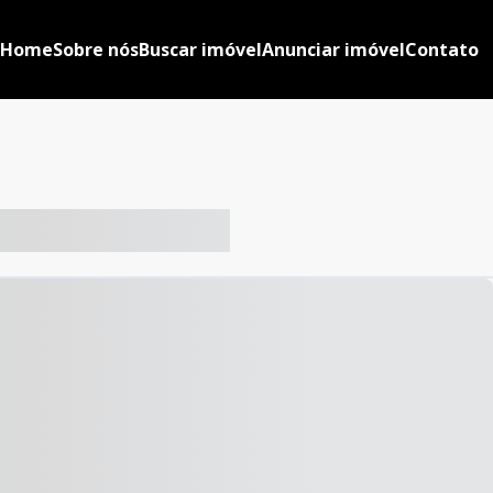
Home
Sobre nós
Buscar imóvel
Anunciar imóvel
Contato
-- ----- ----- --- ------