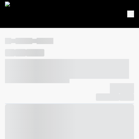
----
----- -----
----- -----
----
-----
---- ------
----- ----- -- ------ ---- ---- -- ----- ----- -----
--- ------
----- ----- -- ------ ----- ----- -- ------
-------------
Compartilhar
Favorito