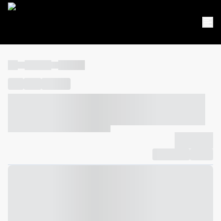
----
----- -----
----- -----
----
-----
---- ------
----- ----- -- ------ ---- ---- -- ----- ----- -----
--- ------
----- ----- -- ------ ----- ----- -- ------
-------------
Compartilhar
Favorito