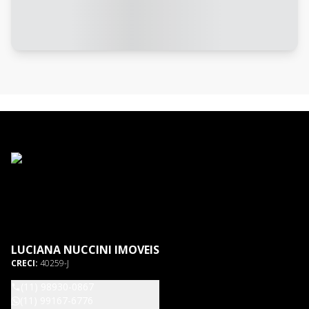
LUCIANA NUCCINI IMOVEIS
CRECI:
40259-J
(11) 98930-0867
(11) 99167-6776