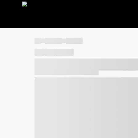
----
----- -----
----- -----
----
-----
---- ------
----- ----- -- ------ ---- ---- -- ---
----- ----- -- ------ ----- ----- -- ------