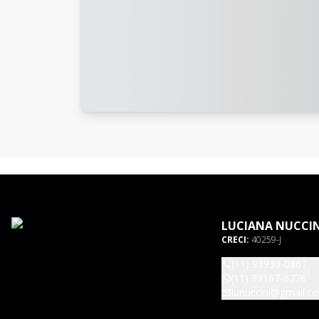
LUCIANA NUCCIN
CRECI:
40259-J
(11) 98930-0867
(11) 99167-6776
lunuccini@gmail.c