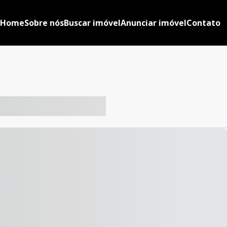
Home
Sobre nós
Buscar imóvel
Anunciar imóvel
Contato
-- ----- ----- --- ------