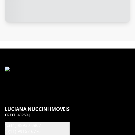
LUCIANA NUCCINI IMOVEIS
CRECI:
40259-J
(11) 98930-0867
(11) 99167-6776