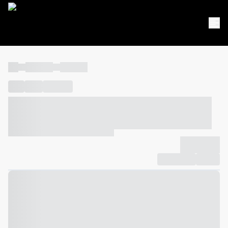
----
----- -----
----- -----
----
-----
---- ------
----- ----- -- ------ ---- ---- -- ----- ----- -----
--- ------
----- ----- -- ------ ----- ----- -- ------
-------------
Compartilhar
Favorito