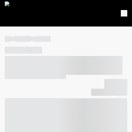
----
----- -----
----- -----
----
-----
---- ------
----- ----- -- ------ ---- ---- -- ----- ----- -----
--- ------
----- ----- -- ------ ----- ----- -- ------
-------------
Compartilhar
Favorito