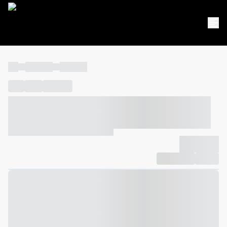
----
----- -----
----- -----
----
-----
---- ------
----- ----- -- ------ ---- ---- -- ----- ----- -----
--- ------
----- ----- -- ------ ----- ----- -- ------
-------------
Compartilhar
Favorito