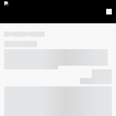
----
----- -----
----- -----
----
-----
---- ------
----- ----- -- ------ ---- ---- -- ----- ----- -----
--- ------
----- ----- -- ------ ----- ----- -- ------
-------------
Compartilhar
Favorito