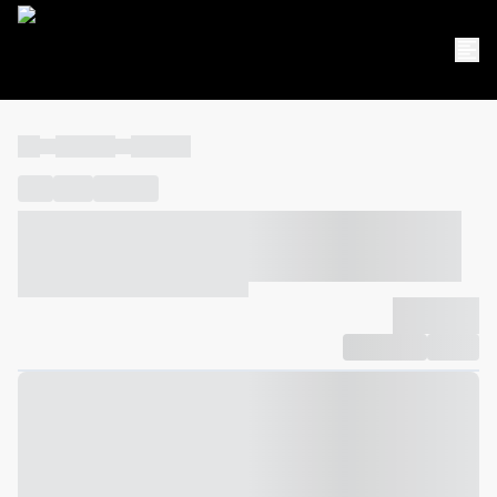
----
----- -----
----- -----
----
-----
---- ------
----- ----- -- ------ ---- ---- -- ----- ----- -----
--- ------
----- ----- -- ------ ----- ----- -- ------
-------------
Compartilhar
Favorito