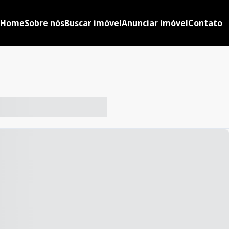
Home
Sobre nós
Buscar imóvel
Anunciar imóvel
Contato
-- ----- ----- --- ------