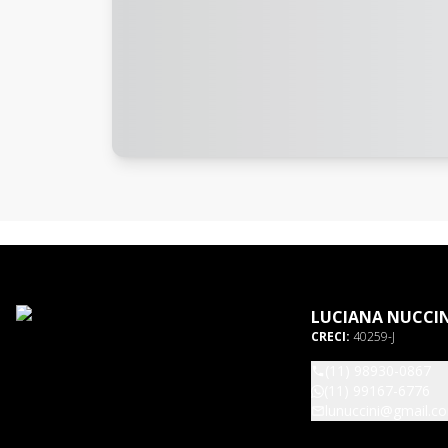
LUCIANA NUCCIN
CRECI:
40259-J
(11) 98930-0867
(11) 99167-6776
lunuccini@gmail.c