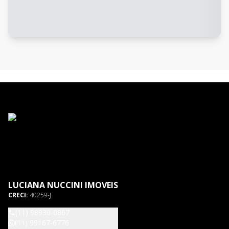
LUCIANA NUCCINI IMOVEIS
CRECI:
40259-J
(11) 98930-0867
(11) 99167-6776