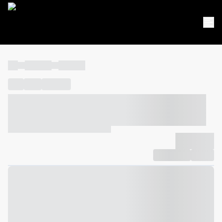
----
----- -----
----- -----
----
-----
---- ------
----- ----- -- ------ ---- ---- -- ----- ----- -----
--- ------
----- ----- -- ------ ----- ----- -- ------
-------------
Compartilhar
Favorito