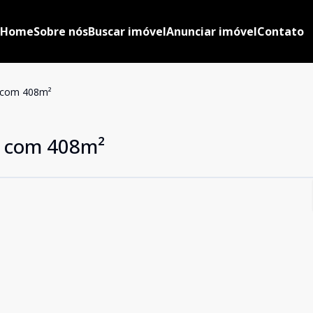
Home
Sobre nós
Buscar imóvel
Anunciar imóvel
Contato
s com 408m²
s com 408m²