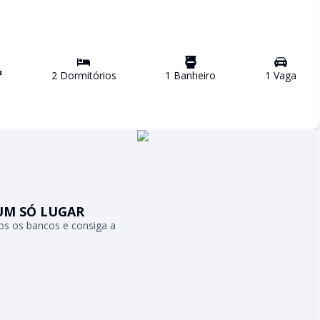
²
2
Dormitório
s
1
Banheiro
1
Vaga
UM SÓ LUGAR
s os bancos e consiga a