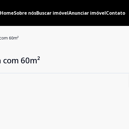
Home
Sobre nós
Buscar imóvel
Anunciar imóvel
Contato
 com 60m²
a com 60m²