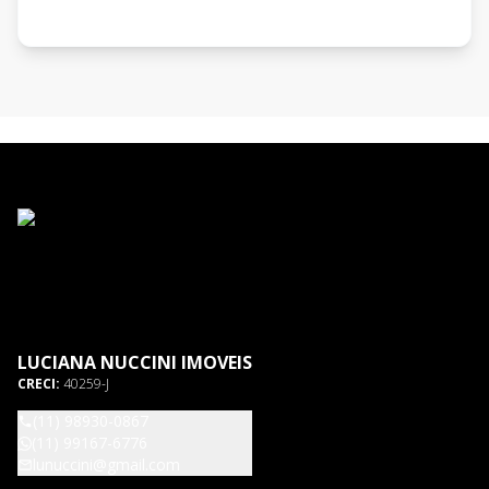
LUCIANA NUCCINI IMOVEIS
CRECI:
40259-J
(11) 98930-0867
(11) 99167-6776
lunuccini@gmail.com