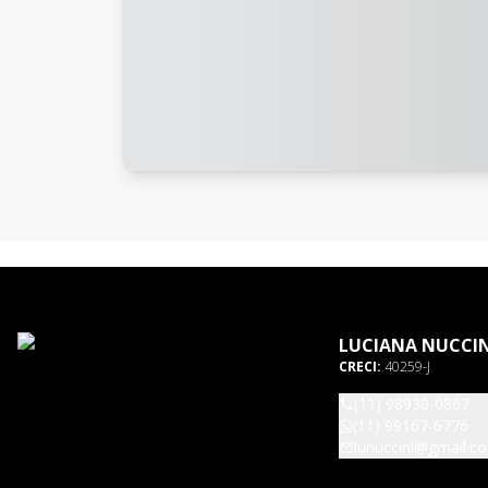
LUCIANA NUCCIN
CRECI:
40259-J
(11) 98930-0867
(11) 99167-6776
lunuccini@gmail.c