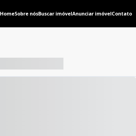
Home
Sobre nós
Buscar imóvel
Anunciar imóvel
Contato
-- ----- ----- --- ------