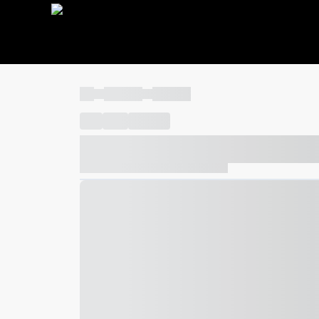
----
----- -----
----- -----
----
-----
---- ------
----- ----- -- ------ ---- ---- -- ---
----- ----- -- ------ ----- ----- -- ------