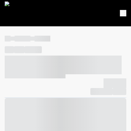
----
----- -----
----- -----
----
-----
---- ------
----- ----- -- ------ ---- ---- -- ----- ----- -----
--- ------
----- ----- -- ------ ----- ----- -- ------
-------------
Compartilhar
Favorito