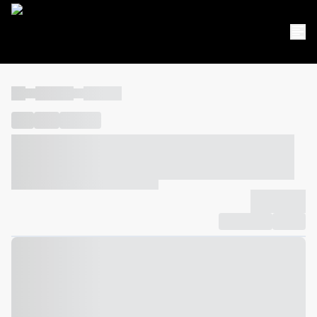
----
----- -----
----- -----
----
-----
---- ------
----- ----- -- ------ ---- ---- -- ----- ----- -----
--- ------
----- ----- -- ------ ----- ----- -- ------
-------------
Compartilhar
Favorito