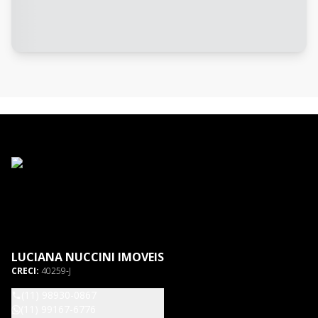
LUCIANA NUCCINI IMOVEIS
CRECI:
40259-J
(11) 98930-0867
(11) 99167-6776