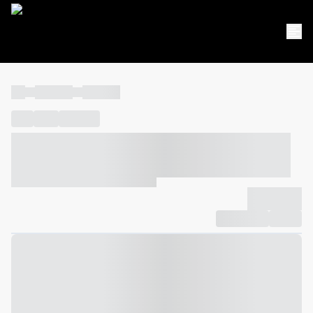
----
----- -----
----- -----
----
-----
---- ------
----- ----- -- ------ ---- ---- -- ----- ----- -----
--- ------
----- ----- -- ------ ----- ----- -- ------
-------------
Compartilhar
Favorito