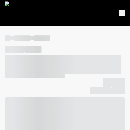
----
----- -----
----- -----
----
-----
---- ------
----- ----- -- ------ ---- ---- -- ----- ----- -----
--- ------
----- ----- -- ------ ----- ----- -- ------
-------------
Compartilhar
Favorito