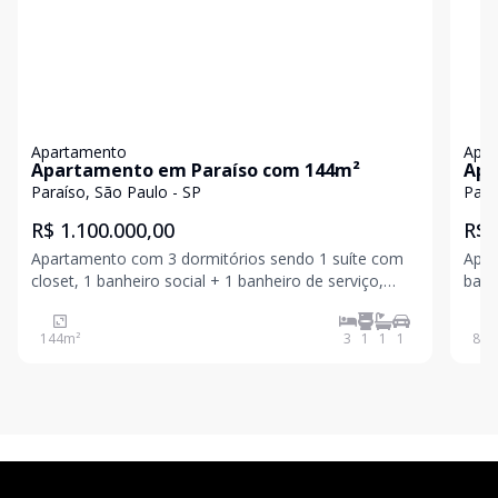
Apartamento
Apa
Apartamento em Paraíso com 144m²
Apa
Paraíso, São Paulo - SP
Para
R$ 1.100.000,00
R$ 
Apartamento com 3 dormitórios sendo 1 suíte com
Apar
closet, 1 banheiro social + 1 banheiro de serviço,
banh
quartinho de serviço transf. em escritório, 1 vaga de
Condo
garagem no subsolo, com IPTU e escritura a parte.
144
m²
3
1
1
1
86
m
Condomínio:.R$859,25 IPTU:..10x de R$500,00