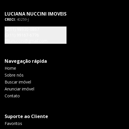
LUCIANA NUCCINI IMOVEIS
CRECI:
40259-J
(11) 98930-0867
(11) 99167-6776
lunuccini@gmail.com
Navegação rápida
Home
Sobre nós
Buscar imóvel
Anunciar imóvel
Contato
Suporte ao Cliente
Favoritos