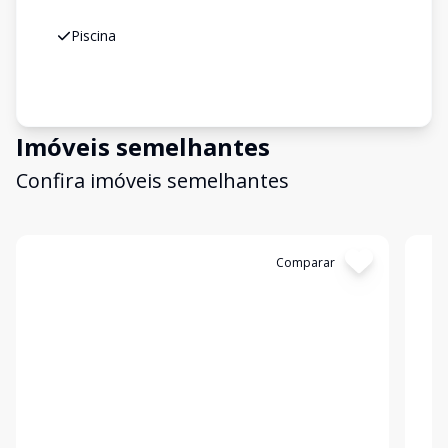
Piscina
Imóveis semelhantes
Confira imóveis semelhantes
Cód:
LUC911621
Comparar
Có