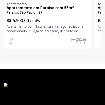
Apartamento
Apa
Apartamento em Paraíso com 56m²
Apa
Paraíso, São Paulo - SP
Para
R$ 5.500,00
R$ 
/ mês
Apartamento com 1 suíte, sala, terraço fechado, ar-
Apar
condicionado, 1 vaga de garagem, depósito no
cond
subsolo. - totalmente mobiliado
subs
Condomínio:.R$1.335,00 IPTU:.R$462,00
Cond
56
m²
1
1
1
1
56
m