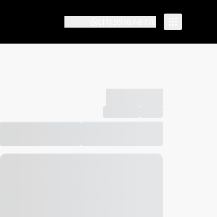
(11) 99167-6776
-------------
Compartilhar
Favorito