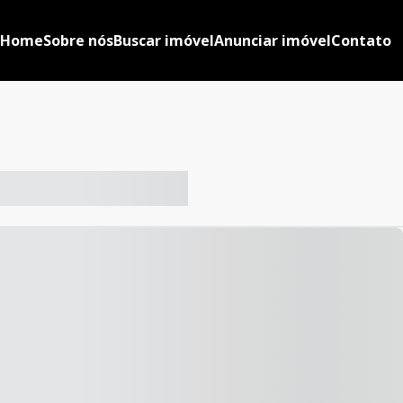
Home
Sobre nós
Buscar imóvel
Anunciar imóvel
Contato
-- ----- ----- --- ------