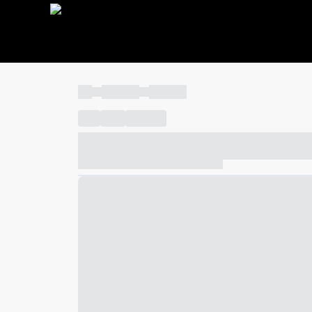
----
----- -----
----- -----
----
-----
---- ------
----- ----- -- ------ ---- ---- -- ---
----- ----- -- ------ ----- ----- -- ------