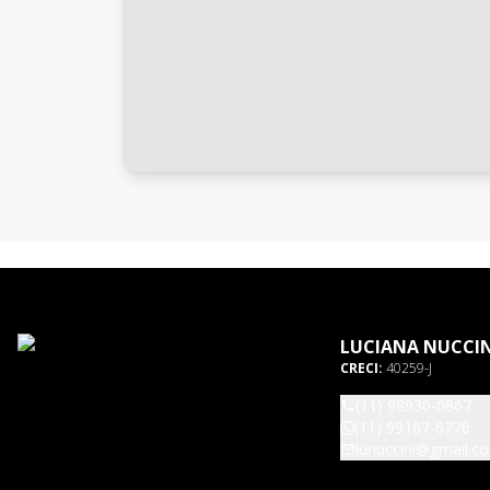
LUCIANA NUCCIN
CRECI:
40259-J
(11) 98930-0867
(11) 99167-6776
lunuccini@gmail.c