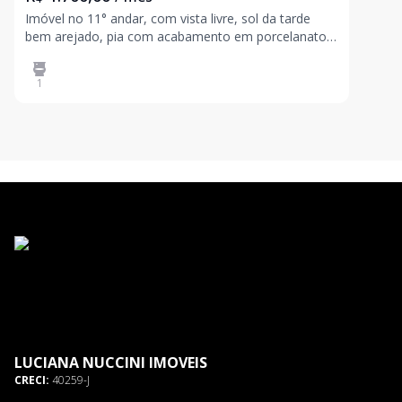
Imóvel no 11° andar, com vista livre, sol da tarde
bem arejado, pia com acabamento em porcelanato,
piso laminado em todos ambientes, box de vidro e
revestimento nas áreas frias. Condomínio amplo em
1
lazer, sendo: 2 churrasqueiras, quadra poliesportiva,
pla
LUCIANA NUCCINI IMOVEIS
CRECI:
40259-J