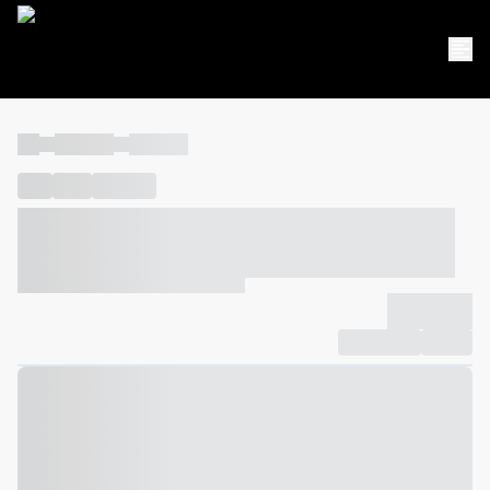
----
----- -----
----- -----
----
-----
---- ------
----- ----- -- ------ ---- ---- -- ----- ----- -----
--- ------
----- ----- -- ------ ----- ----- -- ------
-------------
Compartilhar
Favorito