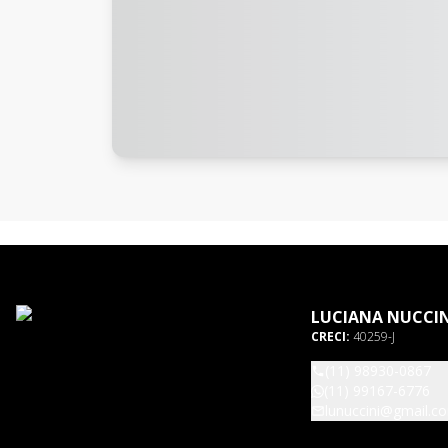
LUCIANA NUCCIN
CRECI:
40259-J
(11) 98930-0867
(11) 99167-6776
lunuccini@gmail.c