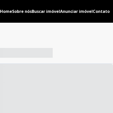
Home
Sobre nós
Buscar imóvel
Anunciar imóvel
Contato
-- ----- ----- --- ------