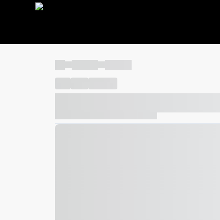
----
----- -----
----- -----
----
-----
---- ------
----- ----- -- ------ ---- ---- -- ---
----- ----- -- ------ ----- ----- -- ------