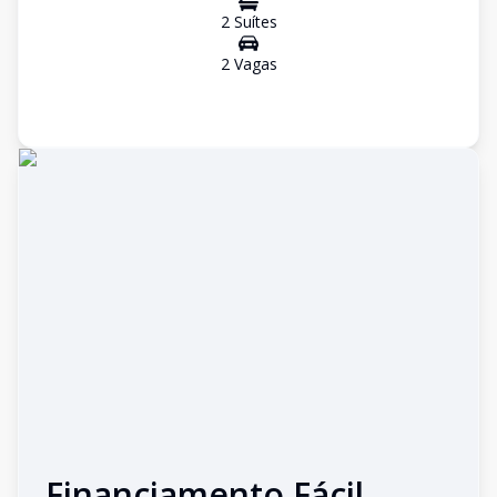
2
Suíte
s
2
Vaga
s
Financiamento Fácil